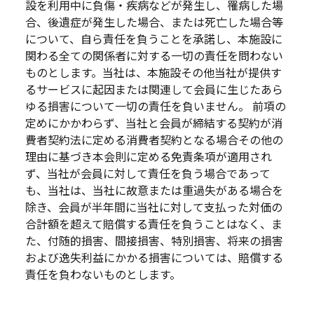
設を利用中に負傷・疾病などが発生し、罹病した場
合、後遺症が発生した場合、または死亡した場合等
について、自ら責任を負うことを承諾し、本施設に
関わる全ての関係者に対する一切の責任を問わない
ものとします。当社は、本施設その他当社が提供す
るサービスに起因または関連して会員に生じたあら
ゆる損害について一切の責任を負いません。 前項の
定めにかかわらず、当社と会員が締結する契約が消
費者契約法に定める消費者契約となる場合その他の
理由に基づき本会則に定める免責条項が適用され
ず、当社が会員に対して責任を負う場合であって
も、当社は、当社に故意または重過失がある場合を
除き、会員が半年間に当社に対して支払った対価の
合計額を超えて賠償する責任を負うことはなく、ま
た、付随的損害、間接損害、特別損害、将来の損害
および逸失利益にかかる損害については、賠償する
責任を負わないものとします。