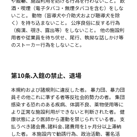
や威嚇、施設利用を妨げる行為を行わないこと。 飲
酒・喫煙（電子タバコ・無煙タバコを含む）をしな
いこと。 動物（盲導犬や介助犬および聴導犬を除
く）を持ち込まないこと。 公序良俗に反する行為
（痴漢、覗き、露出等）をしないこと。 他の施設利
用者や従業員を待ち伏せ、尾行、執拗な話しかけ等
のストーカー行為をしないこと。
第10条.入館の禁止、退場
本規約および諸規則に違反した者。 暴力団、暴力団
員その他これに準ずる者等反社会的勢力の者。 集団
感染する恐れのある疾病、体調不良、薬物使用等に
より正常な施設利用ができないと判断された者。 健
康状態により医師から運動を禁じられている者。 支
払うべき諸会費､諸料金､諸費用を1ヶ月分以上滞納
した者。 本施設内で勧誘行為、政治活動、署名活